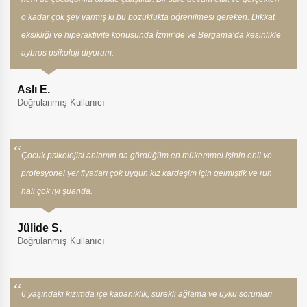
o kadar çok şey varmış ki bu bozuklukta öğrenilmesi gereken. Dikkat
eksikliği ve hiperaktivite konusunda İzmir’de ve Bergama’da kesinlikle
aybros psikoloji diyorum.
Aslı E.
Doğrulanmış Kullanıcı
Çocuk psikolojisi anlamın da gördüğüm en mükemmel işinin ehli ve
profesyonel yer fiyatları çok uygun kız kardeşim için gelmiştik ve ruh
hali çok iyi şuanda.
Jülide S.
Doğrulanmış Kullanıcı
6 yaşındaki kızımda içe kapanıklık, sürekli ağlama ve uyku sorunları