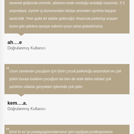
severek gidiyordu bizimle, ablasını evde sorduğu anlattığı oluyordu. 5.5
yaşındayız, eşimin iş durumundan dolayı anneden ayrılma kaygısı
vardı bitti. Yine ayda bir takibe gideceğiz Alsancak psikolog arayan
bizim gibi ailelere tavsiye ederim içiniz rahat gidebilirsiniz.
ah….e
Doğrulanmış Kullanıcı
Uzun zamandır çocuğum için İzmir çocuk psikoloğu arıyordum ve çok
şükür burayı buldum çocuğum da ben de artık daha rahatız çok
yardımcı oldular gerçekten işlerinde çok iyiler.
kem….a.
Doğrulanmış Kullanıcı
İzmir’in en iyi pedagoglarındansınız işini layığıyla profesyonelce