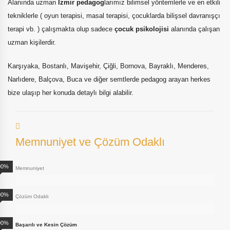
Alanında uzman
İzmir pedagog
larımız bilimsel yöntemlerle ve en etkili
tekniklerle ( oyun terapisi, masal terapisi, çocuklarda bilişsel davranışçı
terapi vb. ) çalışmakta olup sadece
çocuk psikolojisi
alanında çalışan
uzman kişilerdir.
Karşıyaka, Bostanlı, Mavişehir, Çiğli, Bornova, Bayraklı, Menderes,
Narlıdere, Balçova, Buca ve diğer semtlerde pedagog arayan herkes
bize ulaşıp her konuda detaylı bilgi alabilir.
Memnuniyet ve Çözüm Odaklı
00%
Memnuniyet
00%
Çözüm Odaklı
00%
Başarılı ve Kesin Çözüm