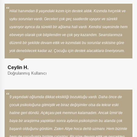
Hilal hanımdan 8 yaşındaki kızım için destek aldık. Kızımda hırçınlık ve
uyku sorunları vardı. Geceleri çok geç saatlerde uyuyor ve sürekli
uyanıyor ayrıca da sürekli bir ağlama hali vardı. Kendisi sayesinde hem
ebeveyn olarak çok bilgilendim ve çok şey kazandım. Seanslarımıza
düzenli bir şekilde devam ettik ve kızımdaki bu sorunlar eskisine göre
yok denebilecek kadar az. Çocuğu için destek alacaklara öneriyorum.
Ceylin H.
Doğrulanmış Kullanıcı
9 yaşındaki oğlumda dikkat eksikliği bozukluğu vardı. Daha önce de
çocuk psikoloğuna gitmiştik ve biraz değişimler olsa da tekrar eski
haline geri döndü. Açıkçası pek memnun kalamadım. Ancak İzmir’de
baya bir araştırma yaptıktan sonra aybros psikolojinin bu alanda çok
başarılı olduğunu gördüm. Zaten Aliye hoca dehb uzmanı. Hem bizimle
hem de çocuğumla birlikte çalıştılar. Bir süre devam ettik ve gerçekten