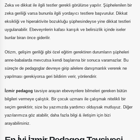
Zeka ve dikkat ile ilgili testler gerekli görülürse yapılır. Şüphelenilen bir
zeka geriliği varsa bununla ilgili yordayıcı testlere başvurulur. Dikkat
eksikliği ve hiperaktivite bozukluğu şüphesindeyse yine dikkat testleri
uygulanabilir. Ebeveynlerin kafası karışık ve belirsizlik içinde iseler
bunlar biran önce giderilir.
Otizm, gelişim geriliği gibi özel eğitim gerektiren durumların şüpheleri
anne-babalarda mevcutsa kendi başlarına bir sonuca varamazlar. Bu
süreçte de pedagoglar devreye girip ailelere danışmanlık vererek ne
yapılması gerekiyorsa geri bildirim verir, yönlendirir.
İzmir pedagog
tavsiye arayan ebeveynlere bilmeleri gereken bütün
bilgileri vermeye çalıştık. Bir çocuk uzmanı ile çalışmak nitelikli bir
seçim gerektirir, size bu yazımızda yardımcı olduysak mutluyuz. Diğer
yazılarımıza göz atabilir, daha fazla bilgi & iletişim için bizi
arayabilirsiniz.
En İyi İzmir Pedagog Tavsiyesi