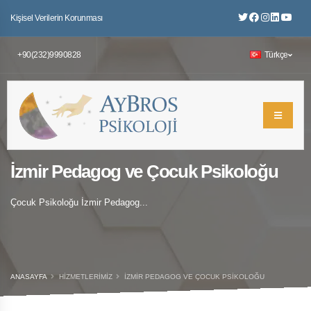
Kişisel Verilerin Korunması
+90(232)9990828
Türkçe
İzmir Pedagog ve Çocuk Psikoloğu
Çocuk Psikoloğu İzmir Pedagog...
ANASAYFA
HIZMETLERIMIZ
İZMIR PEDAGOG VE ÇOCUK PSIKOLOĞU