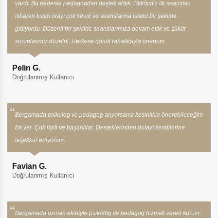
vardı. Bu nedenle pedagogdan destek aldık. Gittiğimiz ilk seanstan
itibaren kızım orayı çok sevdi ve seanslarına istekli bir şekilde
gidiyordu. Düzenli bir şekilde seanslarımıza devam ettik ve şükür
sorunlarımız düzeldi. Herkese gönül rahatlığıyla öneririm.
Pelin G.
Doğrulanmış Kullanıcı
Bergamada psikolog ve pedagog arıyorsanız kesinlikle önerebileceğim
bir yer. Çok ilgili ve başarılılar. Desteklerinden dolayı kendilerine
teşekkür ediyorum.
Favian G.
Doğrulanmış Kullanıcı
Bergamada uzman ekibiyle psikolog ve pedagog hizmeti veren kurum.