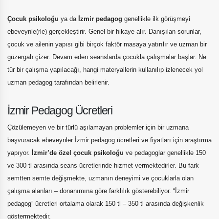
Çocuk psikoloğu
ya da
İzmir pedagog
genellikle ilk görüşmeyi
ebeveynle(rle) gerçekleştirir. Genel bir hikaye alır. Danışılan sorunlar,
çocuk ve ailenin yapısı gibi birçok faktör masaya yatırılır ve uzman bir
güzergah çizer. Devam eden seanslarda çocukla çalışmalar başlar. Ne
tür bir çalışma yapılacağı, hangi materyallerin kullanılıp izlenecek yol
uzman pedagog tarafından belirlenir.
İzmir Pedagog Ücretleri
Çözülemeyen ve bir türlü aşılamayan problemler için bir uzmana
başvuracak ebeveynler İzmir pedagog ücretleri ve fiyatları için araştırma
yapıyor.
İzmir’de özel çocuk psikoloğu
ve pedagoglar genellikle 150
ve 300 tl arasında seans ücretlerinde hizmet vermektedirler. Bu fark
semtten semte değişmekte, uzmanın deneyimi ve çocuklarla olan
çalışma alanları – donanımına göre farklılık gösterebiliyor. “İzmir
pedagog” ücretleri ortalama olarak 150 tl – 350 tl arasında değişkenlik
göstermektedir.