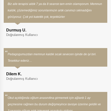
Biz aile terapisi aldık 7 ya da 8 seanstı tam emin olamıyorum. Memnun
kaldık, çözemediğimiz sorunlarımızın artık canımızı sıkmadığını
görüyoruz. Çok yol katettik çok, teşekkürler
Durmuş U.
Doğrulanmış Kullanıcı
Pedagogumuzdan memnun kaldık sıcak sevecen işinde de iyi biri.
Tesekkur ederiz…
Dilem K.
Doğrulanmış Kullanıcı
Okul açıldığında oğlum anasınıfına girmemek için ağlardı 1 ay
geçmesine rağmen bu durum değişmeyince tavsiye üzerine geldik ve
3.seansta oğlum artık isteyerek anaokulu gidiyor.