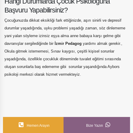
Hangi Durumlarda Çocuk Psikoloğuna
Başvuru Yapabilirsiniz?
Çocuğunuzda dikkat eksikliği fark ettiğinizde, aşırı sinirli ve depresif
durumlar yaşadığında, uyku problemi yaşadığı zaman, söz dinlememe
yani yalan söyleme izinsiz eşya alma anne babaya karşı gelme gibi
davranışlar sergilediğinde bir
İzmir Pedagog
yardımı almak gerekir.,
Okula gitmek istememesi, Sınav kaygısı, çeşitli kişisel sorunlar
yaşadığında, özellikle çocukluk döneminde tuvalet eğitimi sırasında
oluşan sorunlarla baş edememe gibi sorunlar yaşandığında Aybors
psikoloji merkezi olarak hizmet vermekteyiz.
Çocuk Psikoloğu ve Pedagog Detay
Hemen Arayın
Bize Yazın