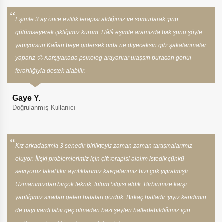
Eşimle 3 ay önce evlilik terapisi aldığımız ve somurtarak girip
gülümseyerek çıktığımız kurum. Hâlâ eşimle aramızda bak şunu şöyle
yapıyorsun Kağan beye gidersek orda ne diyeceksin gibi şakalarımalar
yaparız 🙂 Karşıyakada psikolog arayanlar ulaşsın buradan gönül
ferahlığıyla destek alabilir.
Gaye Y.
Doğrulanmış Kullanıcı
Kız arkadaşımla 3 senedir birlikteyiz zaman zaman tartışmalarımız
oluyor. İlişki problemlerimiz için çift terapisi alalım istedik çünkü
seviyoruz fakat fikir ayrılıklarımız kavgalarımız bizi çok yıpratmıştı.
Uzmanımızdan birçok teknik, tutum bilgisi aldık. Birbirimize karşı
yaptığımız sıradan gelen hataları gördük. Birkaç haftadır iyiyiz kendimin
de payı vardı tabii geç olmadan bazı şeyleri halledebildiğimiz için