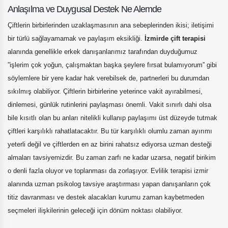
Anlaşılma ve Duygusal Destek Ne Alemde
Çiftlerin birbirlerinden uzaklaşmasının ana sebeplerinden ikisi; iletişimi
bir türlü sağlayamamak ve paylaşım eksikliği.
İzmirde çift terapisi
alanında genellikle erkek danışanlarımız tarafından duyduğumuz
”işlerim çok yoğun, çalışmaktan başka şeylere fırsat bulamıyorum” gibi
söylemlere bir yere kadar hak verebilsek de, partnerleri bu durumdan
sıkılmış olabiliyor. Çiftlerin birbirlerine yeterince vakit ayırabilmesi,
dinlemesi, günlük rutinlerini paylaşması önemli. Vakit sınırlı dahi olsa
bile kısıtlı olan bu anları nitelikli kullanıp paylaşımı üst düzeyde tutmak
çiftleri karşılıklı rahatlatacaktır. Bu tür karşılıklı olumlu zaman ayırımı
yeterli değil ve çiftlerden en az birini rahatsız ediyorsa uzman desteği
almaları tavsiyemizdir. Bu zaman zarfı ne kadar uzarsa, negatif birikim
o denli fazla oluyor ve toplanması da zorlaşıyor. Evlilik terapisi izmir
alanında uzman psikolog tavsiye araştırması yapan danışanların çok
titiz davranması ve destek alacakları kurumu zaman kaybetmeden
seçmeleri ilişkilerinin geleceği için dönüm noktası olabiliyor.