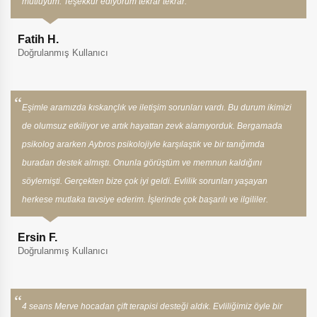
mutluyum. Teşekkür ediyorum tekrar tekrar.
Fatih H.
Doğrulanmış Kullanıcı
Eşimle aramızda kıskançlık ve iletişim sorunları vardı. Bu durum ikimizi
de olumsuz etkiliyor ve artık hayattan zevk alamıyorduk. Bergamada
psikolog ararken Aybros psikolojiyle karşılaştık ve bir tanığımda
buradan destek almıştı. Onunla görüştüm ve memnun kaldığını
söylemişti. Gerçekten bize çok iyi geldi. Evlilik sorunları yaşayan
herkese mutlaka tavsiye ederim. İşlerinde çok başarılı ve ilgililer.
Ersin F.
Doğrulanmış Kullanıcı
4 seans Merve hocadan çift terapisi desteği aldık. Evliliğimiz öyle bir