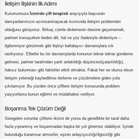
İletişim İlişkinin İlk Adımı
Kurumumuza
İzmirde çift terapisti
arayışıyla başvuran
danışanlarımızın azımsanmayacak kısmında iletişim problemleri
olduğunu görüyoruz. Birkaç cümle dinlemenin ötesine geçememek,
partneri konuşurken beden dili, hal ve yüz ifadesiyle dinlemiyor –
ilgilenmiyor görünmek gibi ilişkiyi baltalayıcı davranışlara sık
rastlıyoruz. Elbette bu tür davranışlarda konunun tekrar tekrar gündeme
gelmesi, partner tarafından yanlı anlatıldığı düşüncesi(çarpıtıldığı),
haksız bulunması gibi faktörler etkili olmakta. Fakat her ne olursa olsun
iletişim yeteneği kaybedilirse ilerleme ve çözülmelere giden yola
çıkılamıyor. Bu yüzden önce çiftlere iletişim konusunda problem
yaşıyorlarsa bunun eğitimi ve müdahalesi veriliyor.
Boşanma Tek Çözüm Değil
Süregelen sorunlar çiftlerin ikisini de yorsa da genellikle bir taraf daha
fazla yıpranmış ve boşanmadan başka bir yol göremez olabiliyor. İçinde
bulunduğu karamsar atmosfer, eşinin anlayışsızlığı/ilgisizliği gibi