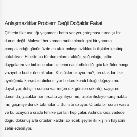
Anlaşmazlıklar Problem Değil Doğaldır Fakat
Çiftlerin fikir ayrılığı yaşaması hatta yer yer çatışması sıradışı bir
durum değil. Malesef her zaman mutlu olmak gibi bir yapının
pompalandığı günümüzde en ufak anlaşmazlıklarda ilişkiler kestirip
atılabiliyor. Elbette bu tür durumların sıklığı, yoğunluğu, çiftin
duygularını ve birbirine olan hislerini nasıl etkilediği gibi faktörler hangi
vaziyette budur önemli olan. Küslükler uzuyor mu?, en ufak bir fikir
ayrılığında karşıdaki dinlenmiyor herkes kendi bildiği doğruyu mu
dayatıyor, iletişim sorunu var mı(en sık görülen sıkıntı), saygı ne
durumda, yataklar her fırsatta ayrılıyor mu, aileler ilişkiye karışmakta
mı, geçmişe dönük takıntılar… Bu liste uzuyor. Ortada bir sorun varsa
ve bu uzuyorsa orada tehlike çanları hep çalar. Aslında kısa vadede
doğru dokunuşlarla ortadan kaldırılabilecek şeyler iki kişinin hayatını
zehir edebiliyor.