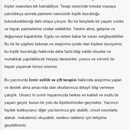
kişiler seanslara tek katılabiliyor. Terapi sürecinde konular masaya
yatırıldıkça aslında partnerin narsisistik kişilik bozukluğu
bulundurabileceği dahi ortaya çıkıyor. Bu tür bireylerle bir yaşam zordur
ve hayatı partnerlerine zindan edebilirler. Yardım alma, gelişme ve
değişmeye kapalıdırlar. Egolu ve üstten bakar bir tutum sergileyebilirler.
Bu tür bir şüphesi bulunan ve araştırma içinde olan kişilere tavsiyemiz
bu kişilik bozukluğu hakkında daha fazla bilgi sahibi olsunlar ve
muhakkak yapılabilecek herşeyi denesinler; yorucu ve sıkıntılı bir
hayatı yaşamak kimse istemez.
Bu yazımızda
İzmir evlilik ve çift terapisi
hakkında araştırma yapan
ve destek alma amacında olan okurlarımıza detaylı bilgi vermeye
çalıştık. Umarız ki sınırlı hayatımızda herkes en kaliteli ve mutlu bir
yaşam geçirir, bunun bir yolu da ilişkilerimizden geçmekte. Yazımızı
faydalı bulduysanız diğer yazılarımıza göz atabilir, cinsel sorunlarla
alakalı makalemizi okuyabilir, randevu talebiniz için iletişime
geçebilirsiniz.