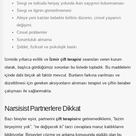
Sevgi ve tutkuda herşey yolunda iken saygının bulunmaması
Sevgi ve ilginin gösterilmemesi
Aileye yeni katılan bebekle birlikte düzenin, cinsel yaşamın
değişimi.
Cinsel problemler
Sorumluluk almama
Şiddet, fiziksel ve psikolojik baskı.
İzmirde yıllarca evlilik ve
İzmir çift terapisi
seansları veren kurum
olarak, başlıca gördüğümüz sorunları bu listede topladık. Bu maddelerin
içinde dahi birçok alt faktör mevcut. Bunların farkına varılması ve
düzeltilmesi için gereken aksiyonların alınması terapist ve çiftin beraber
çalışması ile sağlanmakta.
Narsisist Partnerlere Dikkat
Bazı bireyler eşini, partnerini
çift terapisi
ne getiremediklerini, ”bizim
birşeyimiz yok”, ”ne değişecek ki” tarzı cevaplara maruz kaldıklarını
bildiriyorlar. Birşeyleri çözme ve anlama konusunda güdülü olan bu