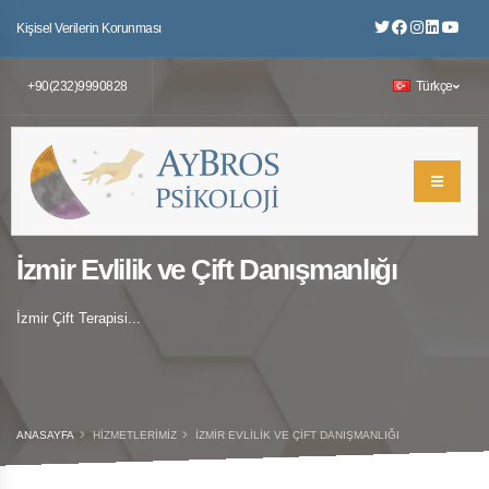
Kişisel Verilerin Korunması
+90(232)9990828
Türkçe
İzmir Evlilik ve Çift Danışmanlığı
İzmir Çift Terapisi...
ANASAYFA
HIZMETLERIMIZ
İZMIR EVLILIK VE ÇIFT DANIŞMANLIĞI