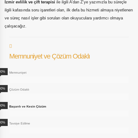
İzmir evlilik ve çift terapisi
ile ilgili A’dan Z’ye yazımızla bu süreçle
ilgili kafasında soru işaretleri olan, ilk defa bu hizmeti almaya niyetlenen
ve süreç nasıl işler gibi soruları olan okuyuculara yardımcı olmaya
çalışacağız.
Memnuniyet ve Çözüm Odaklı
00%
Memnuniyet
00%
Çözüm Odaklı
00%
Başarılı ve Kesin Çözüm
00%
Tavsiye Edilme