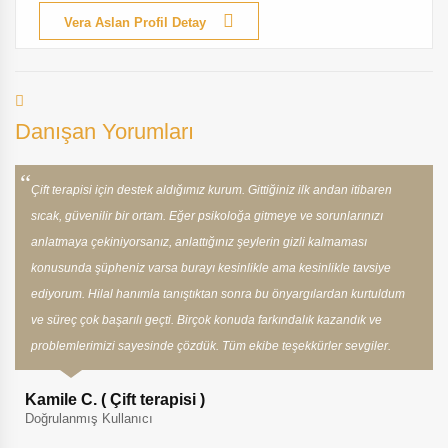
Vera Aslan Profil Detay
Danışan Yorumları
Çift terapisi için destek aldığımız kurum. Gittiğiniz ilk andan itibaren
sıcak, güvenilir bir ortam. Eğer psikoloğa gitmeye ve sorunlarınızı
anlatmaya çekiniyorsanız, anlattığınız şeylerin gizli kalmaması
konusunda şüpheniz varsa burayı kesinlikle ama kesinlikle tavsiye
ediyorum. Hilal hanımla tanıştıktan sonra bu önyargılardan kurtuldum
ve süreç çok başarılı geçti. Birçok konuda farkındalık kazandık ve
problemlerimizi sayesinde çözdük. Tüm ekibe teşekkürler sevgiler.
Kamile C. ( Çift terapisi )
Doğrulanmış Kullanıcı