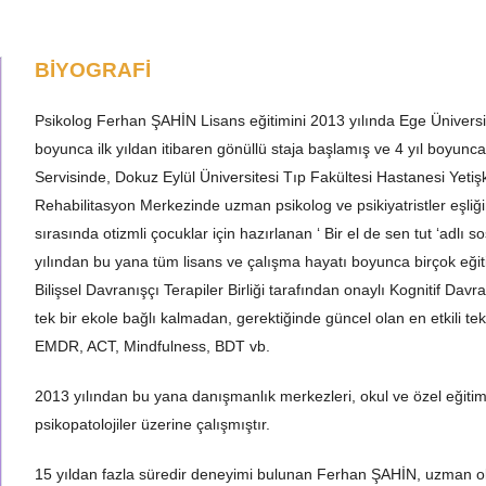
BİYOGRAFİ
Psikolog Ferhan ŞAHİN Lisans eğitimini 2013 yılında Ege Üniversi
boyunca ilk yıldan itibaren gönüllü staja başlamış ve 4 yıl boyunc
Servisinde, Dokuz Eylül Üniversitesi Tıp Fakültesi Hastanesi Yetiş
Rehabilitasyon Merkezinde uzman psikolog ve psikiyatristler eşliği
sırasında otizmli çocuklar için hazırlanan ‘ Bir el de sen tut ‘adl
yılından bu yana tüm lisans ve çalışma hayatı boyunca birçok eğit
Bilişsel Davranışçı Terapiler Birliği tarafından onaylı Kognitif D
tek bir ekole bağlı kalmadan, gerektiğinde güncel olan en etkili tek
EMDR, ACT, Mindfulness, BDT vb.
2013 yılından bu yana danışmanlık merkezleri, okul ve özel eğitim 
psikopatolojiler üzerine çalışmıştır.
15 yıldan fazla süredir deneyimi bulunan Ferhan ŞAHİN, uzman old