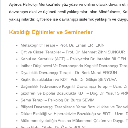
Aybros Psikoloji Merkezi’nde yüz yüze ve online olarak devam etm
davranışçı ekol ve üçüncü nesil yaklaşımları olan Mindfulness, Kab
yaklaşımlardır. Çiftlerde ise davranışçı sistemik yaklaşım ve duygu
Katıldığı Eğitimler ve Seminerler
Metakognitif Terapi – Prof. Dr. Erhan ERTEKİN
Çift ve Cinsel Terapiler – Prof. Dr. Mehmet Zihni SUNGUR
Kabul ve Kararlılık (ACT) – Psikiyatrist Dr. İbrahim BİLGEN
İntihar Düşüncesi Ve Davranışında Kognitif Davranışçı Te
Diyalektik Davranışçı Terapi – Dr. Berk Murat ERGÜN
Kişilik Bozuklukları ve KDT- Psk. Dr. Gülçin ŞENYUVA
Bağımlılık Tedavisinde Kognitif Davranışçı Terapi – Uzm.
Şizofreni ve Bipolar Bozuklukta KDT – Doç. Dr. Yusuf SİV
Şema Terapi – Psikolog Dr. Burcu SEVİM
Bilişsel Davranışçı Terapilerde Yeme Bozuklukları ve Teda
Dikkat Eksikliği ve Hiperaktivite Bozukluğu ve BDT – Uzm.
Mükemmeliyetçiliğin Acısına Mükemmel Çözüm ve Duygu Tirya
Anne Baba Okulu -Dr. Özgür BOLAT