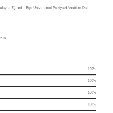
layıcı Eğitimi – Ege Üniversitesi Psikiyatri Anabilim Dalı
alık
100%
100%
100%
100%