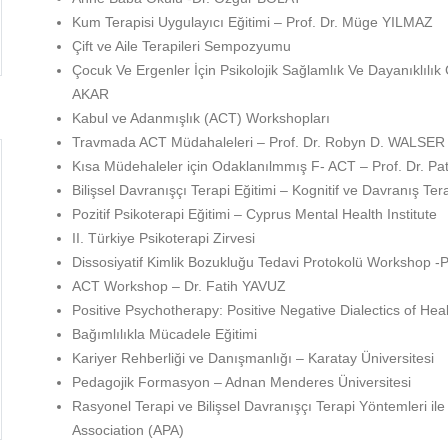
Kum Terapisi Uygulayıcı Eğitimi – Prof. Dr. Müge YILMAZ
Çift ve Aile Terapileri Sempozyumu
Çocuk Ve Ergenler İçin Psikolojik Sağlamlık Ve Dayanıklılı
AKAR
Kabul ve Adanmışlık (ACT) Workshopları
Travmada ACT Müdahaleleri – Prof. Dr. Robyn D. WALSER
Kısa Müdehaleler için Odaklanılmmış F- ACT – Prof. Dr. P
Bilişsel Davranışçı Terapi Eğitimi – Kognitif ve Davranış T
Pozitif Psikoterapi Eğitimi – Cyprus Mental Health Institute
II. Türkiye Psikoterapi Zirvesi
Dissosiyatif Kimlik Bozukluğu Tedavi Protokolü Workshop -
ACT Workshop – Dr. Fatih YAVUZ
Positive Psychotherapy: Positive Negative Dialectics of He
Bağımlılıkla Mücadele Eğitimi
Kariyer Rehberliği ve Danışmanlığı – Karatay Üniversitesi
Pedagojik Formasyon – Adnan Menderes Üniversitesi
Rasyonel Terapi ve Bilişsel Davranışçı Terapi Yöntemleri ile
Association (APA)