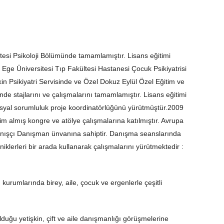
tesi Psikoloji Bölümünde tamamlamıştır. Lisans eğitimi
a Ege Üniversitesi Tıp Fakültesi Hastanesi Çocuk Psikiyatrisi
kin Psikiyatri Servisinde ve Özel Dokuz Eylül Özel Eğitim ve
nde stajlarını ve çalışmalarını tamamlamıştır. Lisans eğitimi
ı sosyal sorumluluk proje koordinatörlüğünü yürütmüştür.2009
im almış kongre ve atölye çalışmalarına katılmıştır. Avrupa
avranışçı Danışman ünvanına sahiptir. Danışma seanslarında
niklerleri bir arada kullanarak çalışmalarını yürütmektedir :
kurumlarında birey, aile, çocuk ve ergenlerle çeşitli
uğu yetişkin, çift ve aile danışmanlığı görüşmelerine