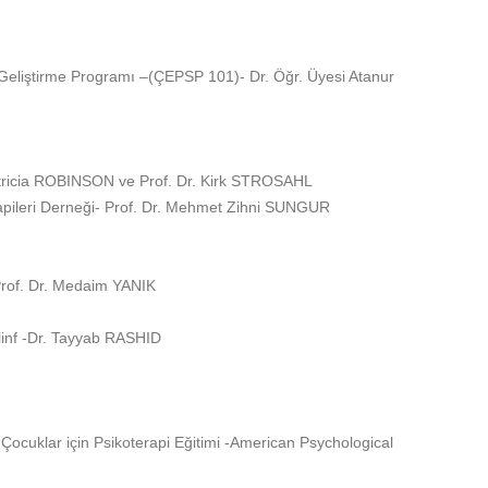
k Geliştirme Programı –(ÇEPSP 101)- Dr. Öğr. Üyesi Atanur
atricia ROBINSON ve Prof. Dr. Kirk STROSAHL
erapileri Derneği- Prof. Dr. Mehmet Zihni SUNGUR
Prof. Dr. Medaim YANIK
alinf -Dr. Tayyab RASHID
 Çocuklar için Psikoterapi Eğitimi -American Psychological