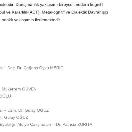
ektedir. Danışmanlık yaklaşımı bireysel modern kognitif
ul ve Kararlılık(ACT), Metakognitif ve Dialektik Davranışçı
 odaklı yaklaşımla ilerlemektedir.
rapi – Doç. Dr. Çağdaş Öykü MERİÇ
 Dr. Mükerrem GÜVEN
RİOĞLU
visi – Uzm. Dr. Gülay OĞUZ
 Dr. Gülay OĞUZ
kiliği -Atölye Çalışmaları – Dr. Patricia ZURITA