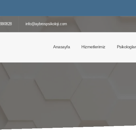
9990828
info@aybrospsikoloji.com
Anasayfa
Hizmetlerimiz
Psikologla