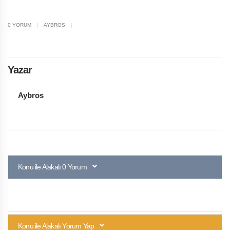
0 YORUM
|
AYBROS
|
Yazar
Aybros
Konu ile Alakalı 0 Yorum
Konu ile Alakalı Yorum Yap