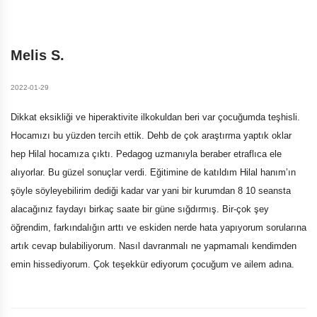
ANASAYFA
BLOG
MELIS S.
Melis S.
2022-01-29
Dikkat eksikliği ve hiperaktivite ilkokuldan beri var çocuğumda teşhisli.
Hocamızı bu yüzden tercih ettik. Dehb de çok araştırma yaptık oklar
hep Hilal hocamıza çıktı. Pedagog uzmanıyla beraber etraflıca ele
alıyorlar. Bu güzel sonuçlar verdi. Eğitimine de katıldım Hilal hanım’ın
şöyle söyleyebilirim dediği kadar var yani bir kurumdan 8 10 seansta
alacağınız faydayı birkaç saate bir güne sığdırmış. Bir-çok şey
öğrendim, farkındalığın arttı ve eskiden nerde hata yapıyorum sorularına
artık cevap bulabiliyorum. Nasıl davranmalı ne yapmamalı kendimden
emin hissediyorum. Çok teşekkür ediyorum çocuğum ve ailem adına.