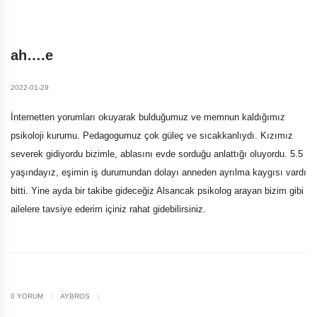
ANASAYFA
BLOG
AH….E
ah….e
2022-01-29
İnternetten yorumları okuyarak bulduğumuz ve memnun kaldığımız
psikoloji kurumu. Pedagogumuz çok güleç ve sıcakkanlıydı. Kızımız
severek gidiyordu bizimle, ablasını evde sorduğu anlattığı oluyordu. 5.5
yaşındayız, eşimin iş durumundan dolayı anneden ayrılma kaygısı vardı
bitti. Yine ayda bir takibe gideceğiz Alsancak psikolog arayan bizim gibi
ailelere tavsiye ederim içiniz rahat gidebilirsiniz.
0 YORUM
|
AYBROS
|