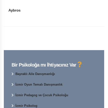
Aybros
Bir Psikoloğa mı İhtiyacınız Var
Bayraklı Aile Danışmanlığı
İzmir Oyun Temalı Danışmanlık
İzmir Pedagog ve Çocuk Psikoloğu
İzmir Psikolog