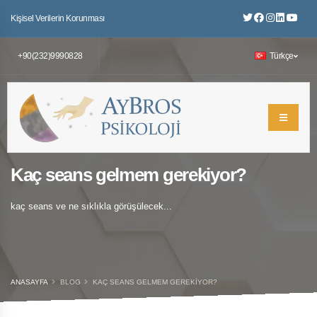
Kişisel Verilerin Korunması
+90(232)9990828
Türkçe
Kaç seans gelmem gerekiyor?
kaç seans ve ne sıklıkla görüşülecek...
ANASAYFA
BLOG
KAÇ SEANS GELMEM GEREKIYOR?